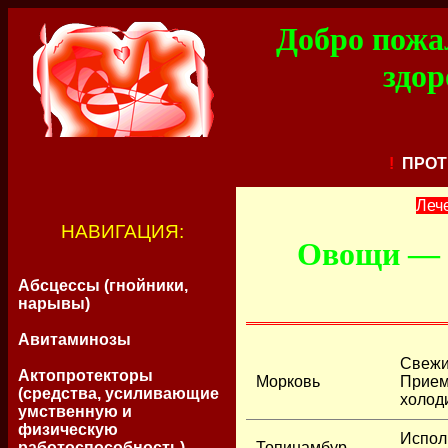
Добро пожал
здор
!
ПРОТ
Леч
НАВИГАЦИЯ:
Овощи — п
Абсцессы (гнойники,
нарывы)
Авитаминозы
Свежи
Актопротекторы
Морковь
Прием 
(средства, усиливающие
холоди
умственную и
физическую
Испол
Топинамбур
работоспособность)