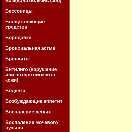
Базедова болезнь (зоб)
Бессоницы
Болеутоляющие
средства
Бородавки
Бронхиальная астма
Бронхиты
Витилиго (нарушение
или потеря пигмента
кожи)
Водянка
Возбуждающие аппетит
Воспаление лёгких
Воспаление мочевого
пузыря