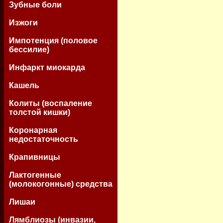
Зубные боли
Изжоги
Импотенция (половое
бессилие)
Инфаркт миокарда
Кашель
Колиты (воспаление
толстой кишки)
Коронарная
недостаточность
Крапивницы
Лактогенные
(молокогонные) средства
Лишаи
Лямблиозы (инвазии,