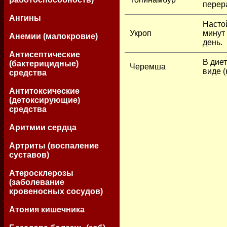
перер
Ангины
Насто
Укроп
минут 
Анемии (малокровие)
день.
Антисептические
В дие
(бактерицидные)
Черемша
виде (
средства
Антитоксические
(детоксирующие)
средства
Аритмии сердца
Артриты (воспаление
суставов)
Атеросклерозы
(заболевание
кровеносных сосудов)
Атония кишечника